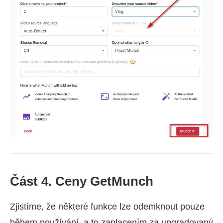
Část 4. Ceny GetMunch
Zjistíme, že některé funkce lze odemknout pouze
během používání, a to zaplacením za upgradovaný