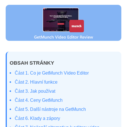
OBSAH STRÁNKY
Část 1. Co je GetMunch Video Editor
Část 2. Hlavní funkce
Část 3. Jak používat
Část 4. Ceny GetMunch
Část 5. Další nástroje na GetMunch
Část 6. Klady a zápory