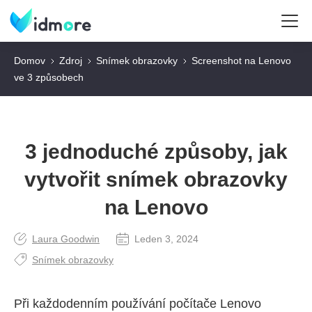
Domov
Zdroj
Snímek obrazovky
Screenshot na Lenovo
ve 3 způsobech
3 jednoduché způsoby, jak
vytvořit snímek obrazovky
na Lenovo
Laura Goodwin
Leden 3, 2024
Snímek obrazovky
Při každodenním používání počítače Lenovo