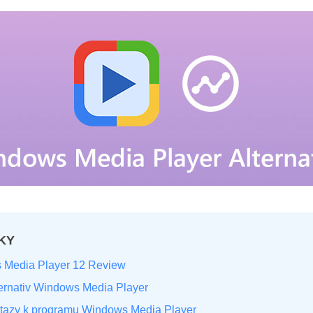
KY
 Media Player 12 Review
ternativ Windows Media Player
otazy k programu Windows Media Player