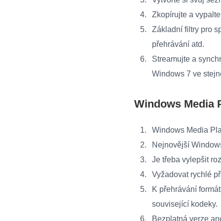
Zkopírujte a vypalt
Základní filtry pro 
přehrávání atd.
Streamujte a synch
Windows 7 ve stejné
Windows Media P
Windows Media Play
Nejnovější Window
Je třeba vylepšit r
Vyžadovat rychlé p
K přehrávání formát
související kodeky.
Bezplatná verze a