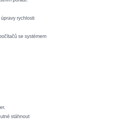
 úpravy rychlosti
 počítačů se systémem
er.
nutné stáhnout