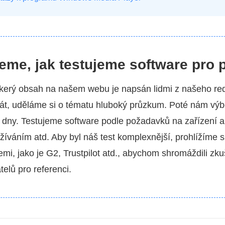
eme, jak testujeme software pro 
kerý obsah na našem webu je napsán lidmi z našeho re
t, uděláme si o tématu hluboký průzkum. Poté nám výbě
2 dny. Testujeme software podle požadavků na zařízení a
žíváním atd. Aby byl náš test komplexnější, prohlížíme 
emi, jako je G2, Trustpilot atd., abychom shromáždili zku
elů pro referenci.