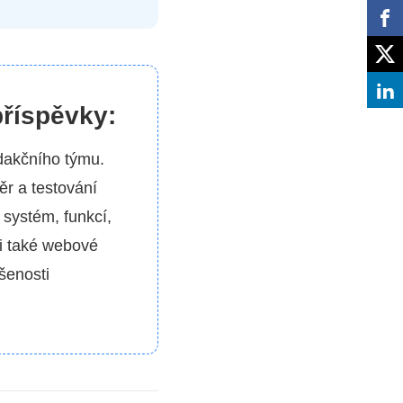
příspěvky:
dakčního týmu.
r a testování
 systém, funkcí,
si také webové
šenosti