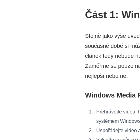
Část 1: Wi
Stejně jako výše uve
současné době si můž
článek tedy nebude ho
Zaměřme se pouze na
nejlepší nebo ne.
Windows Media P
Přehrávejte videa, 
systémem Windows 10
Uspořádejte video a
Vytvořte si svůj s