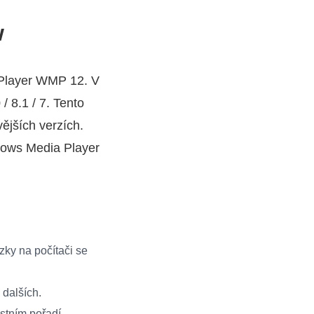
w
 Player WMP 12. V
 8.1 / 7. Tento
ějších verzích.
dows Media Player
zky na počítači se
 dalších.
stním pořadí.