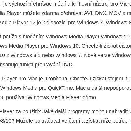
je výchozí přehrávač médií a knihovní nástroj pro Micr
 Player můžete zdarma přehrávat AVI, DivX, MOV a mn
edia Player 12 je k dispozici pro Windows 7, Windows 
ít potíže s hledáním Windows Media Player Windows 10.
s Media Player pro Windows 10. Chcete-li získat čistou
10 z Windows 8.1 nebo Windows 7. Nová verze Windows
sahuje funkci přehrávání DVD.
layer pro Mac je ukončena. Chcete-li získat stejnou fun
Windows Media pro QuickTime. Mac a další nepodporov
u používat Windows Media Player přímo.
Player za použití? Jaké další programy mohou nahradi
8/10? Můžete pokračovat ve čtení a získat níže potřebn