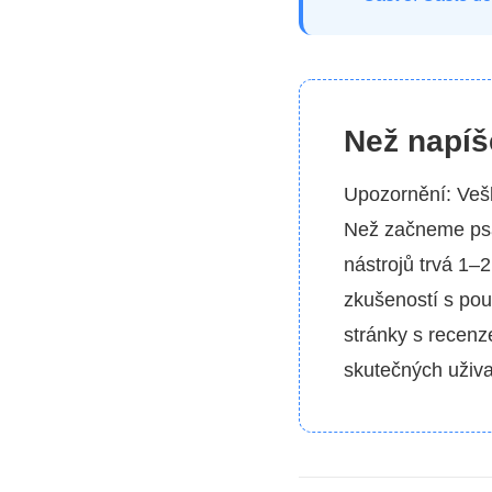
Než napíš
Upozornění: Veš
Než začneme psá
nástrojů trvá 1–
zkušeností s pou
stránky s recenz
skutečných uživat