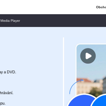
Obch
 Media Player
ray a DVD.
hrávání.
opu.