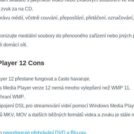
e zvuk za na CD.
správu médií, včetně couvání, přeposílání, přetáčení, označování,
ronizujte mediální soubory do přenosného zařízení nebo jiných
 domácí síti.
layer 12 Cons
er 12 přestane fungovat a často havaruje.
s Media Player verze 12 nemá mnoho vylepšení než WMP 11.
ozhraní WMP.
řipojení DSL pro streamování videí pomocí Windows Media Play
ů MKV, MOV a dalších běžných formátů videa a zvuku je stále 
no
nepodporuje přehrávání DVD a Blu-ray
.