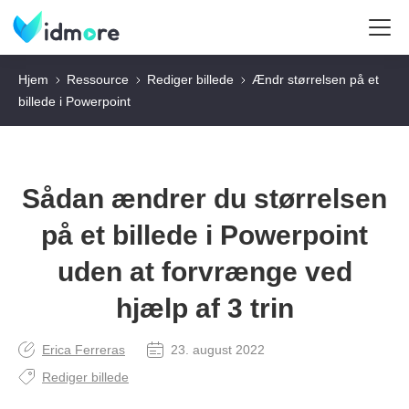
Hjem
Ressource
Rediger billede
Ændr størrelsen på et
billede i Powerpoint
Sådan ændrer du størrelsen
på et billede i Powerpoint
uden at forvrænge ved
hjælp af 3 trin
Erica Ferreras
23. august 2022
Rediger billede