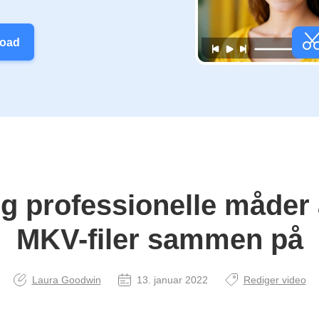
load
og professionelle måder a
MKV-filer sammen på
Laura Goodwin
13. januar 2022
Rediger video