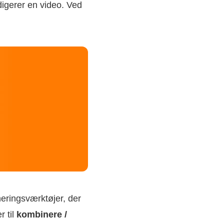
edigerer en video. Ved
neringsværktøjer, der
 til
kombinere /