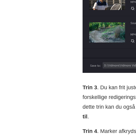
Trin 3
. Du kan frit j
forskellige redigerings
dette trin kan du ogs
til
.
Trin 4
. Marker afkryds