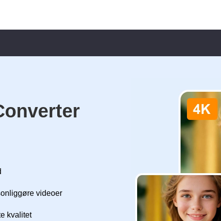
Converter
d
sonliggøre videoer
 kvalitet