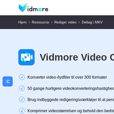
Hjem
Ressource
Rediger video
Deltag i MKV
Vidmore Video 
Konverter video-/lydfiler til over 300 formater
50 gange hurtigere videokonverteringshastighe
Brug indbyggede redigeringsværktøjer til at per
Komprimer videostørrelsen og behold den bedste