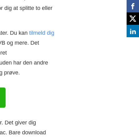
r dig at splitte to eller
ater. Du kan
tilmeld dig
VB og mere. Det
ret
esuden har den andre
g prøve.
. Det giver dig
 Mac. Bare download