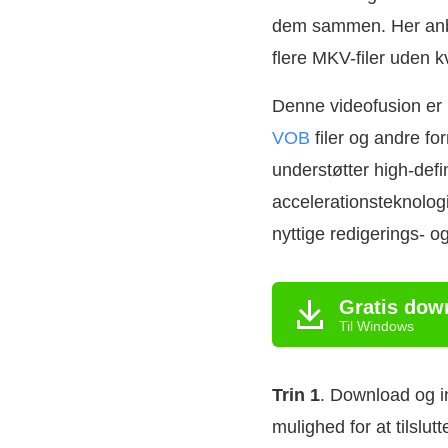
dem sammen. Her anbe
flere MKV-filer uden kv
Denne videofusion er i
VOB
filer og andre 
understøtter high-defi
accelerationsteknologi
nyttige redigerings- o
Gratis dow
Til Windows
Trin 1
. Download og in
mulighed for at tilsl