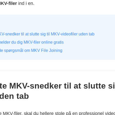
MKV-filer
ind i en.
-snedker til at slutte sig til MKV-videofiler uden tab
elder du dig MKV-filer online gratis
lede spørgsmål om MKV File Joining
te MKV-snedker til at slutte si
uden tab
e MKV-filer, skal du hellere stole på en professionel vide