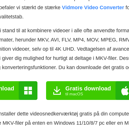
faler vi stærkt de stærke
Vidmore Video Converter
fo
alitetstab.
 stand til at kombinere videoer i alle ofte anvendte form
formater, herunder MKV, AVI, FLV, MP4, MOV, MPEG, RM
nition videoer, selv op til 4K UHD. Vedtagelsen af avance
 giver dig mulighed for hurtigt at deltage i MKV-filer. D
g konverteringsfunktioner. Du kan downloade det gratis o
nload
Gratis download
til macOS
staller dette videosnedkerværktøj gratis på din computer
utte MKV-filer på enten en Windows 11/10/8/7 pc eller en