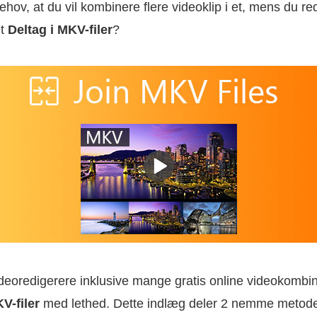
behov, at du vil kombinere flere videoklip i et, mens du r
et
Deltag i MKV-filer
?
videoredigerere inklusive mange gratis online videokombi
KV-filer
med lethed. Dette indlæg deler 2 nemme metoder