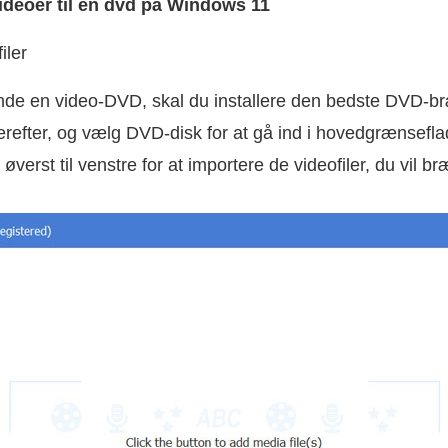
deoer til en dvd på Windows 11
iler
nde en video-DVD, skal du installere den bedste DVD-b
erefter, og vælg DVD-disk for at gå ind i hovedgrænsefla
verst til venstre for at importere de videofiler, du vil b