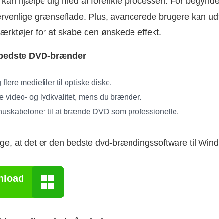
kan hjælpe dig med at forenkle processen. For begynder
ervenlige grænseflade. Plus, avancerede brugere kan u
rktøjer for at skabe den ønskede effekt.
bedste DVD-brænder
 flere mediefiler til optiske diske.
e video- og lydkvalitet, mens du brænder.
uskabeloner til at brænde DVD som professionelle.
sige, at det er den bedste dvd-brændingssoftware til Wind
nload