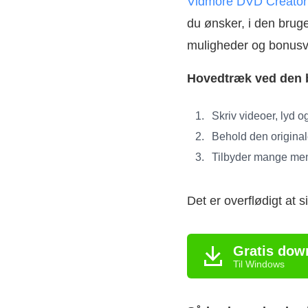
Vidmore DVD Creator
du ønsker, i den brug
muligheder og bonusvæ
Hovedtræk ved den 
Skriv videoer, lyd og
Behold den original
Tilbyder mange men
Det er overflødigt at 
Gratis dow
Til Windows