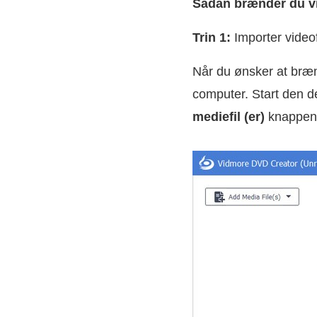
Sådan brænder du vi
Trin 1:
Importer videof
Når du ønsker at bræ
computer. Start den d
mediefil (er)
knappen ø