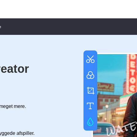
e
eator
 meget mere.
ggede afspiller.