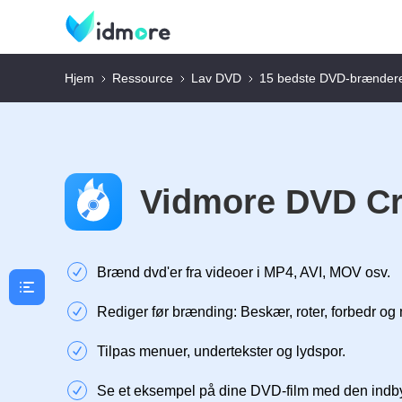
Hjem
Ressource
Lav DVD
15 bedste DVD-brænder
Vidmore DVD Cr
Brænd dvd'er fra videoer i MP4, AVI, MOV osv.
Rediger før brænding: Beskær, roter, forbedr og
Tilpas menuer, undertekster og lydspor.
Se et eksempel på dine DVD-film med den indby