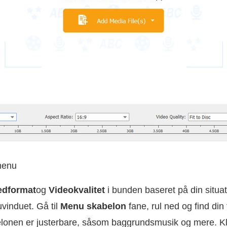
menu
ledformat
og
Videokvalitet
i bunden baseret på din situat
vinduet. Gå til
Menu skabelon
fane, rul ned og find din f
lonen er justerbare, såsom baggrundsmusik og mere. K