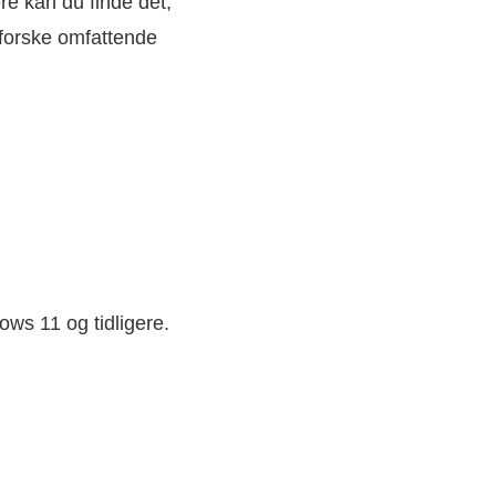
e kan du finde det,
dforske omfattende
ows 11 og tidligere.