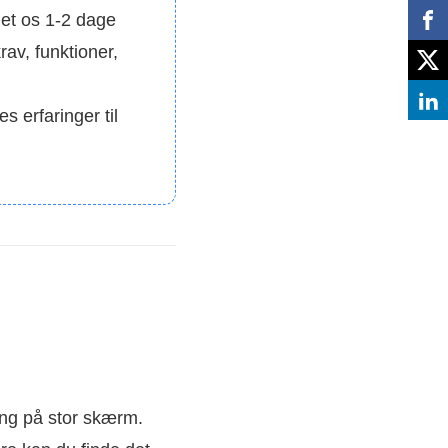
det os 1-2 dage
av, funktioner,
 erfaringer til
ning på stor skærm.