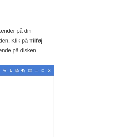
rænder på din
den. Klik på
Tilføj
rænde på disken.