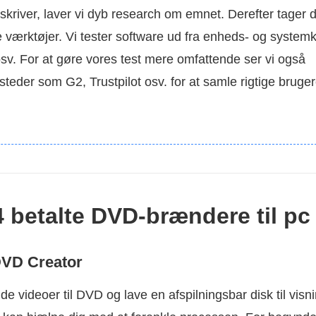
 skriver, laver vi dyb research om emnet. Derefter tager 
 værktøjer. Vi tester software ud fra enheds- og systemkr
sv. For at gøre vores test mere omfattende ser vi også
der som G2, Trustpilot osv. for at samle rigtige brugeres
4 betalte DVD-brændere til pc
DVD Creator
nde videoer til DVD og lave en afspilningsbar disk til vis