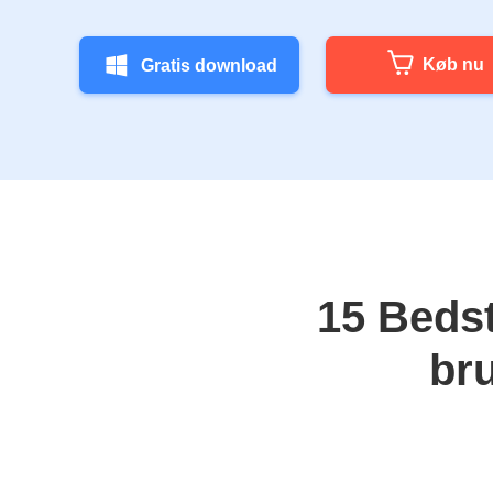
Køb nu
Gratis download
15 Beds
br