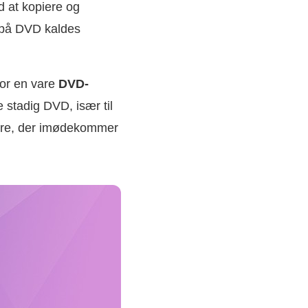
 at kopiere og
r på DVD kaldes
 for en vare
DVD-
stadig DVD, især til
ndere, der imødekommer