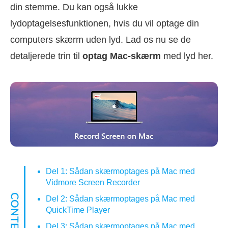
din stemme. Du kan også lukke
lydoptagelsesfunktionen, hvis du vil optage din
computers skærm uden lyd. Lad os nu se de
detaljerede trin til
optag Mac-skærm
med lyd her.
Del 1: Sådan skærmoptages på Mac med
Vidmore Screen Recorder
Del 2: Sådan skærmoptages på Mac med
QuickTime Player
Del 3: Sådan skærmoptages på Mac med