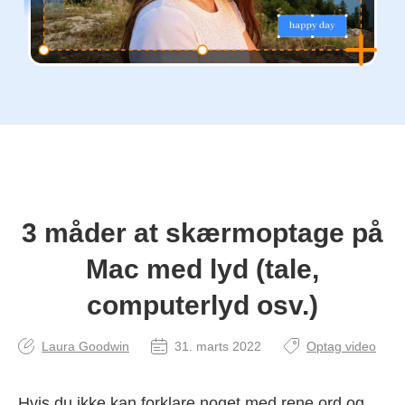
3 måder at skærmoptage på
Mac med lyd (tale,
computerlyd osv.)
Laura Goodwin
31. marts 2022
Optag video
Hvis du ikke kan forklare noget med rene ord og