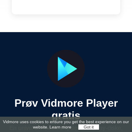
Prøv Vidmore Player
gratis
Vidmore uses cookies to ensure you get the best experience on our
En universel medieafspiller til Blu-ray-diske,
website.
Learn more
Got it