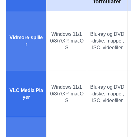
formularer
Va
kst
Windows 11/1
Blu-ray og DVD
ri
Vidmore-spille
0/8/7/XP, macO
-diske, mapper,
ga
r
S
ISO, videofiler
yd
se
Val
Windows 11/1
Blu-ray og DVD
te
VLC Media Pla
0/8/7/XP, macO
-diske, mapper,
us
yer
S
ISO, videofiler
ln
Æn
re