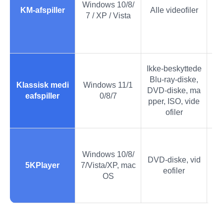
Windows 10/8/
er
KM-afspiller
Alle videofiler
7 / XP / Vista
nf
ps
Ikke-beskyttede
Blu-ray-diske,
Hur
Klassisk medi
Windows 11/1
DVD-diske, ma
ag
eafspiller
0/8/7
pper, ISO, vide
ofiler
Til
Windows 10/8/
mæ
DVD-diske, vid
5KPlayer
7/Vista/XP, mac
nv
eofiler
OS
ag