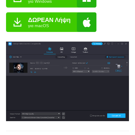
για Windows
ΔΩΡΕΑΝ Λήψη
για macOS