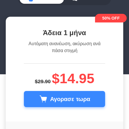
50% OFF
Για macOS
Για Windows
Άδεια 1 μήνα
Αυτόματη ανανέωση, ακύρωση ανά
πάσα στιγμή
$14.95
$29.90
Αγορασε τωρα