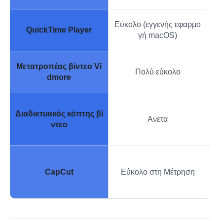
Εύκολο (εγγενής εφαρμο
Γρ
QuickTime Player
γή macOS)
Μετατροπέας βίντεο Vi
Επ
Πολύ εύκολο
dmore
Γρ
Διαδικτυακός κόπτης βί
Ανετα
ω
ντεο
Δη
CapCut
Εύκολο στη Μέτρηση
νι