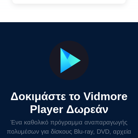
Δοκιμάστε το Vidmore
Player Δωρεάν
Ένα καθολικό πρόγραμμα αναπαραγωγής
πολυμέσων για δίσκους Blu-ray, DVD, αρχεία