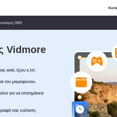
Κατ
οποίηση OBS
ς Vidmore
ας web, ήχου κ.λπ.
αι του μικροφώνου.
ρόνο για να επισημάνετε
γραφή σας ευέλικτη.