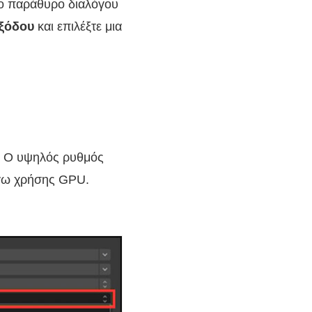
το παράθυρο διαλόγου
ξόδου
και επιλέξτε μια
υ. Ο υψηλός ρυθμός
γω χρήσης GPU.