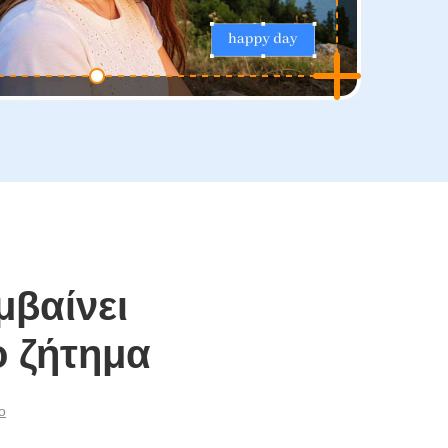
μβαίνει
 ζήτημα
ο