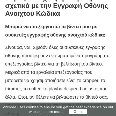
σχετικά με την Εγγραφή Οθόνης
Ανοιχτού Κώδικα
Μπορώ να επεξεργαστώ τα βίντεό μου με
συσκευές εγγραφής οθόνης ανοιχτού κώδικα;
Σίγουρα, ναι. Σχεδόν όλες οι συσκευές εγγραφής
οθόνης προσφέρουν ενσωματωμένα προγράμματα
επεξεργασίας βίντεο για τη βελτίωση του βίντεο.
Μερικά από τα εργαλεία επεξεργασίας που
μπορείτε να χρησιμοποιήσετε είναι το cropper, το
trimmer, το cutter, το playback speed adjuster και
άλλα. Έτσι, αν θέλετε να βελτιώσετε τα βίντεό σας,
μπορείτε να βασιστείτε στις συσκευές εγγραφής
Vidmore uses cookies to ensure you get the best experience on our
website.
Learn more
Got it
οθόνης.