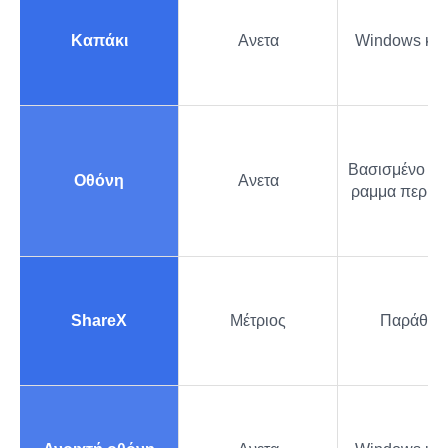
Καπάκι
Ανετα
Windows και
Βασισμένο σε
Οθόνη
Ανετα
ραμμα περιή
ShareX
Μέτριος
Παράθυρ