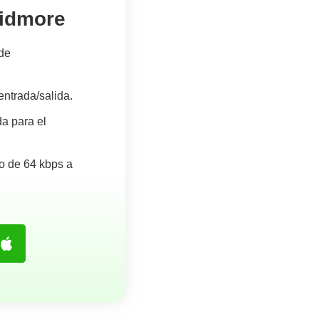
Vidmore
 de
entrada/salida.
da para el
io de 64 kbps a