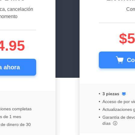
ca, cancelación
Com
 momento
$5
4.95
Co
 ahora
3 piezas
Acceso de por vi
ciones completas
Actualizaciones g
as de 1 mes
Garantía de devo
días
 de dinero de 30