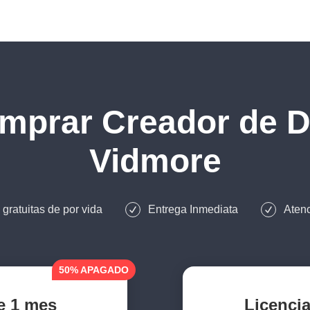
mprar
Creador de 
Vidmore
gratuitas de por vida
Entrega Inmediata
Atenc
50% APAGADO
e 1 mes
Licencia