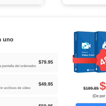
n uno
$79.95
a pantalla del ordenador.
$
$49.95
mir archivos de vídeo
$189.85
(De por 
$59.95