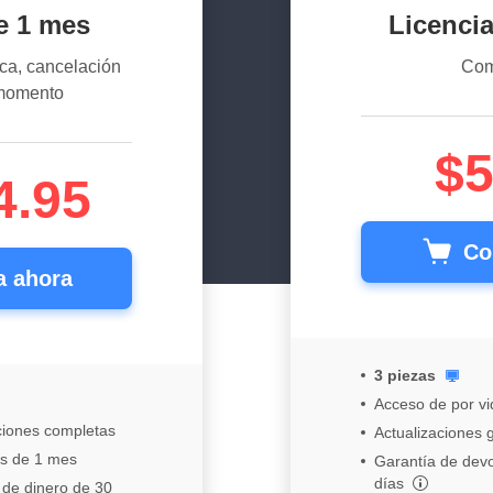
e 1 mes
Licencia
ca, cancelación
Com
 momento
$5
4.95
Co
 ahora
3 piezas
Acceso de por vi
ciones completas
Actualizaciones g
as de 1 mes
Garantía de devo
días
 de dinero de 30