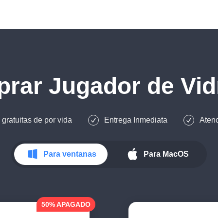
prar
Jugador de Vi
gratuitas de por vida
Entrega Inmediata
Atenc
Para ventanas
Para MacOS
50% APAGADO