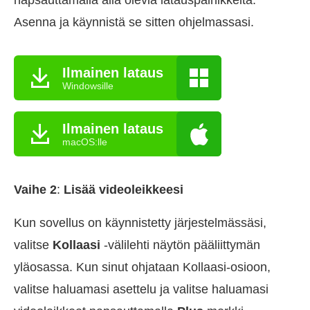
napsauttamalla alla olevia latauspainikkeita.
Asenna ja käynnistä se sitten ohjelmassasi.
Ilmainen lataus
Windowsille
Ilmainen lataus
macOS:lle
Vaihe 2
:
Lisää videoleikkeesi
Kun sovellus on käynnistetty järjestelmässäsi,
valitse
Kollaasi
-välilehti näytön pääliittymän
yläosassa. Kun sinut ohjataan Kollaasi-osioon,
valitse haluamasi asettelu ja valitse haluamasi