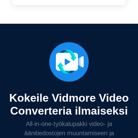
Kokeile Vidmore Video
Converteria ilmaiseksi
All-in-one-työkalupakki video- ja
äänitiedostojen muuntamiseen ja