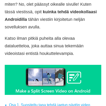
miten? No, olet päässyt oikealle sivulle! Kuten
tässä viestissä, opit
kuinka tehdä videokollaasi
Androidilla
tähän viestiin kirjoitetun neljän
sovelluksen avulla.
Katso ilman pitkiä puheita alla olevaa
dataluetteloa, joka auttaa sinua tekemään
videoistasi entistä houkuttelevampia.
Osa 1. Suositeltu tapa tehdä jaetun näytön video