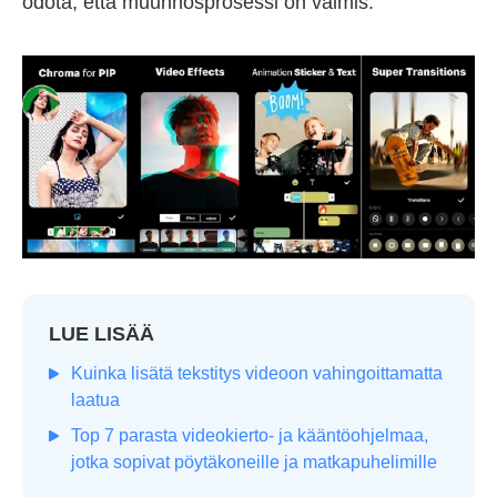
odota, että muunnosprosessi on valmis.
LUE LISÄÄ
Kuinka lisätä tekstitys videoon vahingoittamatta
laatua
Top 7 parasta videokierto- ja kääntöohjelmaa,
jotka sopivat pöytäkoneille ja matkapuhelimille