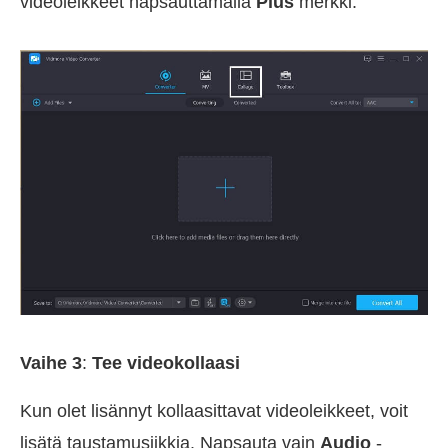
videoleikkeet napsauttamalla
Plus
merkki.
Vaihe 3
:
Tee videokollaasi
Kun olet lisännyt kollaasittavat videoleikkeet, voit
lisätä taustamusiikkia. Napsauta vain
Audio
-