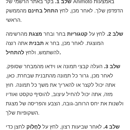
שלב 1.
בקר באתר הרשמי של Animoto באמצעות
הדפדפן שלך. לאחר מכן, לחץ
התחל בחינם
מהממשק
הראשי.
שלב 2.
לחץ על
קטגוריות
בחר ובחר
מצגת
מהרשימה
המוצגת. לאחר מכן, בחר א
תבנית
אתה רוצה
להתחיל.
להשתמש, ולחץ
שלב 3.
העלה קבצי תמונה או וידאו מהמבחר שסופק.
לאחר מכן, גרור כל תמונה מהתבנית שבחרת. כאן,
אתה יכול לקצר או להאריך את משך כל תמונה. חוץ
מזה, אתה יכול להחיל עיצוב, להוסיף טקסט ואודיו
ולשנות את יחס הרוחב-גובה, הצבע והפריסה של מצגת
השקופיות שלך.
שלב 4.
לאחר שביעות רצון, לחץ על
לַחֲלוֹק
לחצן כדי