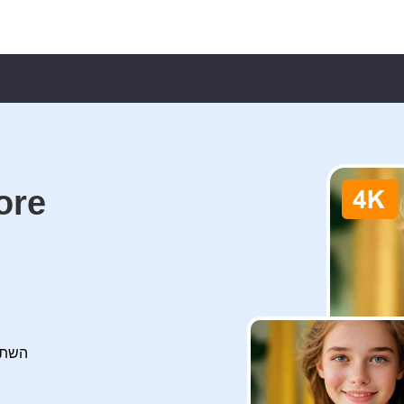
ממיר ו
השתמש