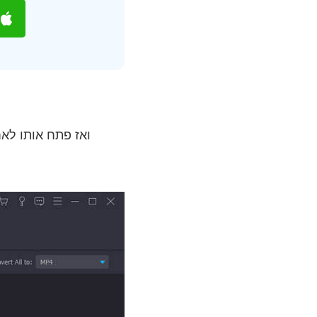
הורד והתקן בחינם ממיר וידאו re