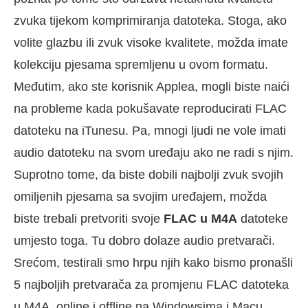
zvuka tijekom komprimiranja datoteka. Stoga, ako
volite glazbu ili zvuk visoke kvalitete, možda imate
kolekciju pjesama spremljenu u ovom formatu.
Međutim, ako ste korisnik Applea, mogli biste naići
na probleme kada pokušavate reproducirati FLAC
datoteku na iTunesu. Pa, mnogi ljudi ne vole imati
audio datoteku na svom uređaju ako ne radi s njim.
Suprotno tome, da biste dobili najbolji zvuk svojih
omiljenih pjesama sa svojim uređajem, možda
biste trebali pretvoriti svoje
FLAC u M4A
datoteke
umjesto toga. Tu dobro dolaze audio pretvarači.
Srećom, testirali smo hrpu njih kako bismo pronašli
5 najboljih pretvarača za promjenu FLAC datoteka
u M4A, online i offline na Windowsima i Macu.