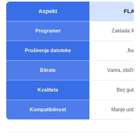
Aspekt
FLAC
Programer
Zaklada Xip
Proširenje datoteke
.flac
Bitrate
Varira, obično 
Kvaliteta
Bez gubit
Kompatibilnost
Manje uobič