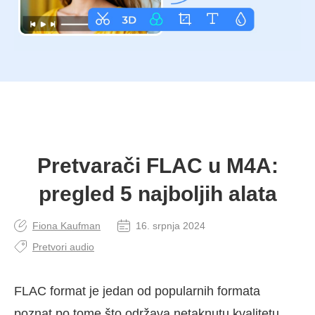
Pretvarači FLAC u M4A:
pregled 5 najboljih alata
Fiona Kaufman
16. srpnja 2024
Pretvori audio
FLAC format je jedan od popularnih formata
poznat po tome što održava netaknutu kvalitetu