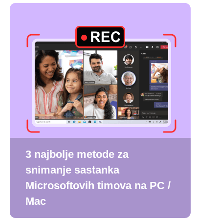
3 najbolje metode za
snimanje sastanka
Microsoftovih timova na PC /
Mac