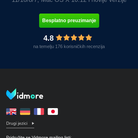
Besplatno preuzimanje
4.8
na temelju 176 korisničkih recenzija
Drugi jezici
Pridružite se Vidmore mailing listi: