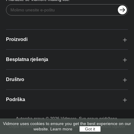
Proizvodi
Besplatna rješenja
Društvo
Podrška
Autorska prava © 2026 Vidmore. Sva prava pridržana.
Vidmore uses cookies to ensure you get the best experience on our
Uvjeti korištenja
Pravila o privatnosti
Licencni ugovor
website.
Learn more
Got it