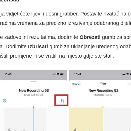
 vidjet ćete lijevi i desni grabber. Postavite hvatač na dio
eračima vremena za precizno izrezivanje odabranog dijel
e zadovoljni rezultatima, dodirnite
Obrezati
gumb za sp
a. Dodirnite
Izbrisati
gumb za uklanjanje uređenog odabi
tili promjene ili se vratili na mjesto gdje ste stali.