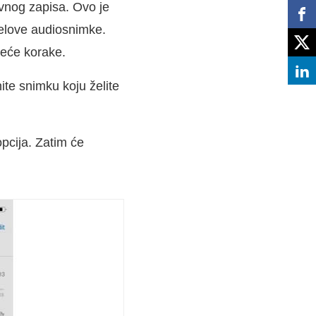
vnog zapisa. Ovo je
ijelove audiosnimke.
deće korake.
ite snimku koju želite
pcija. Zatim će