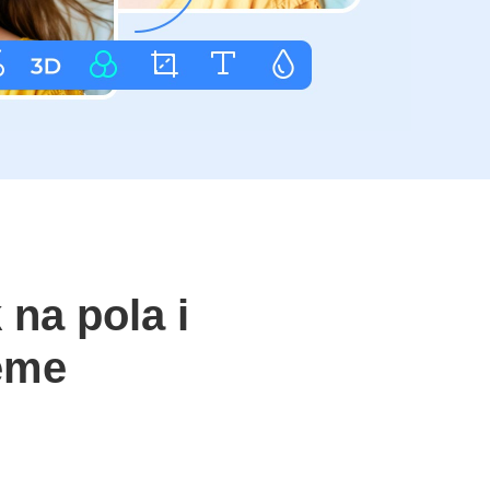
 na pola i
jeme