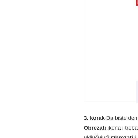
3. korak
Da biste demo
Obrezati
ikona i treba
uključujući
Obrezati
i