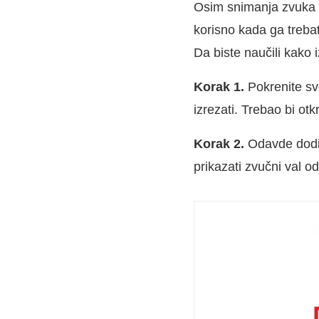
Osim snimanja zvuka p
korisno kada ga trebat
Da biste naučili kako 
Korak 1.
Pokrenite svo
izrezati. Trebao bi otk
Korak 2.
Odavde dodirn
prikazati zvučni val o