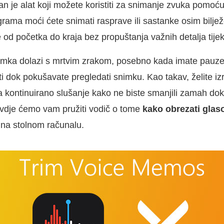
an je alat koji možete koristiti za snimanje zvuka pomoću
rama moći ćete snimati rasprave ili sastanke osim bilje
 od početka do kraja bez propuštanja važnih detalja tij
mka dolazi s mrtvim zrakom, posebno kada imate pauze
 dok pokušavate pregledati snimku. Kao takav, želite izr
za kontinuirano slušanje kako ne biste smanjili zamah do
vdje ćemo vam pružiti vodič o tome
kako obrezati glas
 na stolnom računalu.