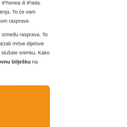
 iPhonea ili iPada.
ženja. To će vam
ekom rasprave.
 između rasprava. To
ezati mrtve dijelove
k slušate snimku. Kako
ovnu bilješku
na