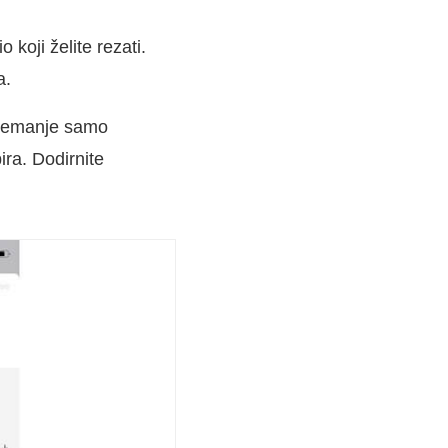
 koji želite rezati.
a.
remanje samo
ra. Dodirnite