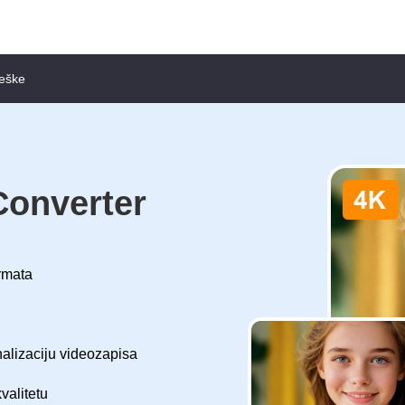
ješke
Converter
ormata
nalizaciju videozapisa
valitetu