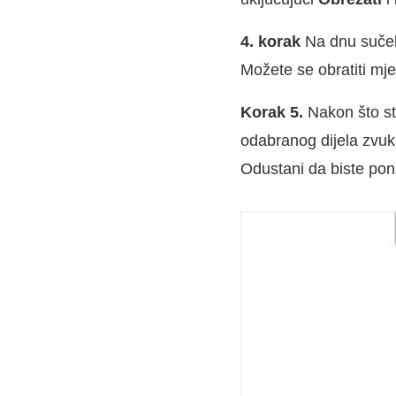
4. korak
Na dnu sučelja
Možete se obratiti mj
Korak 5.
Nakon što st
odabranog dijela zvuk
Odustani da biste poniš