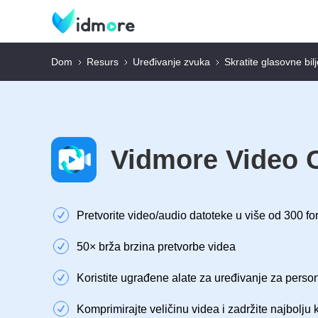
Dom
Resurs
Uređivanje zvuka
Skratite glasovne bil
Vidmore Video 
Pretvorite video/audio datoteke u više od 300 f
50× brža brzina pretvorbe videa
Koristite ugrađene alate za uređivanje za perso
Komprimirajte veličinu videa i zadržite najbolju k