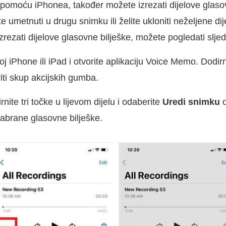
omoću iPhonea, također možete izrezati dijelove glaso
e umetnuti u drugu snimku ili želite ukloniti neželjene d
izrezati dijelove glasovne bilješke, možete pogledati slje
j iPhone ili iPad i otvorite aplikaciju Voice Memo. Dodirn
riti skup akcijskih gumba.
ite tri točke u lijevom dijelu i odaberite
Uredi snimku
o
dabrane glasovne bilješke.