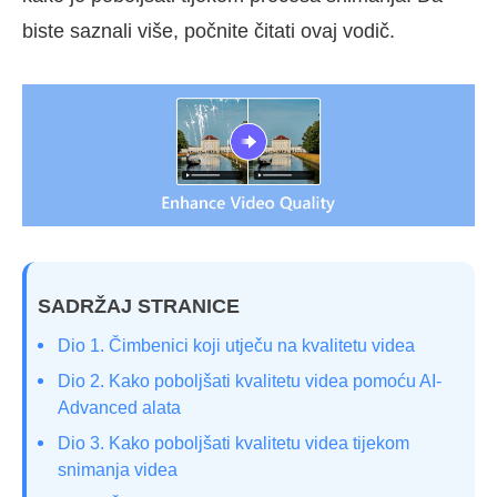
biste saznali više, počnite čitati ovaj vodič.
SADRŽAJ STRANICE
Dio 1. Čimbenici koji utječu na kvalitetu videa
Dio 2. Kako poboljšati kvalitetu videa pomoću AI-
Advanced alata
Dio 3. Kako poboljšati kvalitetu videa tijekom
snimanja videa