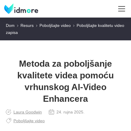
Dom
Resurs
Poboljšajte video
Poboljšajte kvalitetu video
zapisa
Metoda za poboljšanje
kvalitete videa pomoću
vrhunskog AI-Video
Enhancera
Laura Goodwin
24. rujna 2025.
Poboljšajte video