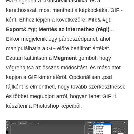
Ha elégedett a ciklusbeállításokkal és a
kerethosszal, most mentheti a képkockákat GIF -
ként. Ehhez lépjen a következőre:
File
& #gt;
Export
& #gt;
Mentés az internethez (régi)
...
Ekkor megjelenik egy párbeszédpanel, ahol
manipulálhatja a GIF előre beállított értékét.
Ezután kattintson a
Megment
gombot, hogy
végrehajtsa az összes módosítást, és másolatot
kapjon a GIF kimenetéről. Opcionálisan .psd
fájlként is elmentheti, hogy tovább szerkeszthesse
és többet megtudjon arról, hogyan lehet GIF -t
készíteni a Photoshop képeiből.