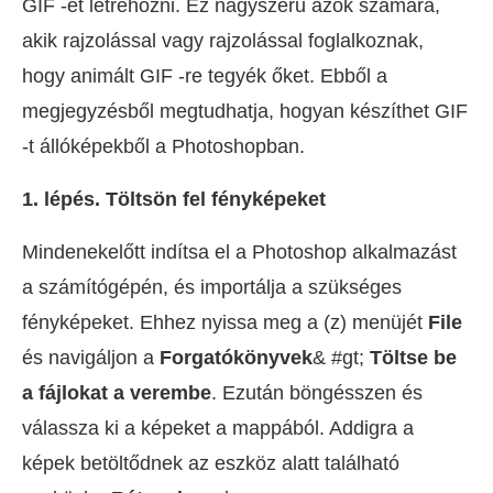
GIF -et létrehozni. Ez nagyszerű azok számára,
akik rajzolással vagy rajzolással foglalkoznak,
hogy animált GIF -re tegyék őket. Ebből a
megjegyzésből megtudhatja, hogyan készíthet GIF
-t állóképekből a Photoshopban.
1. lépés. Töltsön fel fényképeket
Mindenekelőtt indítsa el a Photoshop alkalmazást
a számítógépén, és importálja a szükséges
fényképeket. Ehhez nyissa meg a (z) menüjét
File
és navigáljon a
Forgatókönyvek
& #gt;
Töltse be
a fájlokat a verembe
. Ezután böngésszen és
válassza ki a képeket a mappából. Addigra a
képek betöltődnek az eszköz alatt található