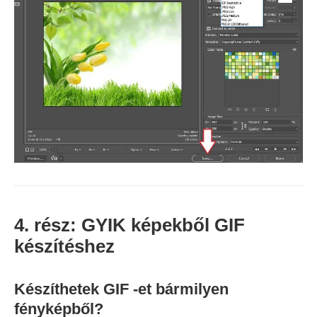
4. rész: GYIK képekből GIF
készítéshez
Készíthetek GIF -et bármilyen
fényképből?