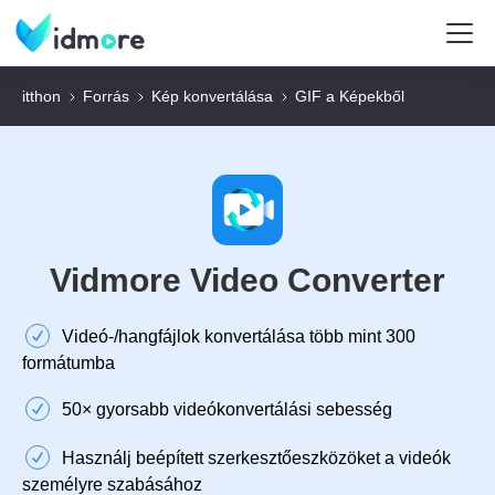
itthon
Forrás
Kép konvertálása
GIF a Képekből
Vidmore Video Converter
Videó-/hangfájlok konvertálása több mint 300
formátumba
50× gyorsabb videókonvertálási sebesség
Használj beépített szerkesztőeszközöket a videók
személyre szabásához