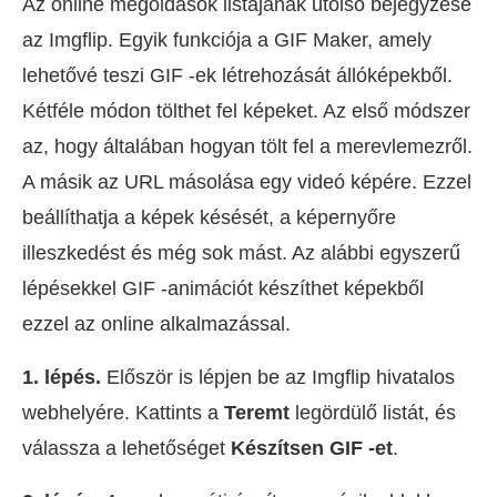
Az online megoldások listájának utolsó bejegyzése
az Imgflip. Egyik funkciója a GIF Maker, amely
lehetővé teszi GIF -ek létrehozását állóképekből.
Kétféle módon tölthet fel képeket. Az első módszer
az, hogy általában hogyan tölt fel a merevlemezről.
A másik az URL másolása egy videó képére. Ezzel
beállíthatja a képek késését, a képernyőre
illeszkedést és még sok mást. Az alábbi egyszerű
lépésekkel GIF -animációt készíthet képekből
ezzel az online alkalmazással.
1. lépés.
Először is lépjen be az Imgflip hivatalos
webhelyére. Kattints a
Teremt
legördülő listát, és
válassza a lehetőséget
Készítsen GIF -et
.