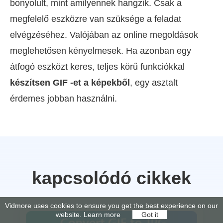
bonyolult, mint amilyennek hangzik. Csak a
megfelelő eszközre van szüksége a feladat
elvégzéséhez. Valójában az online megoldások
meglehetősen kényelmesek. Ha azonban egy
átfogó eszközt keres, teljes körű funkciókkal
készítsen GIF -et a képekből
, egy asztalt
érdemes jobban használni.
kapcsolódó cikkek
Vidmore uses cookies to ensure you get the best experience on our
website.
Learn more
Got it