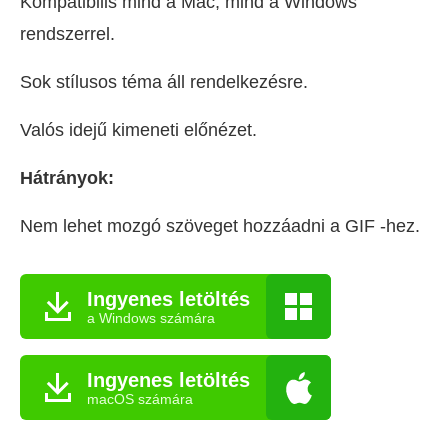
Kompatibilis mind a Mac, mind a Windows
rendszerrel.
Sok stílusos téma áll rendelkezésre.
Valós idejű kimeneti előnézet.
Hátrányok:
Nem lehet mozgó szöveget hozzáadni a GIF -hez.
Ingyenes letöltés
a Windows számára
Ingyenes letöltés
macOS számára