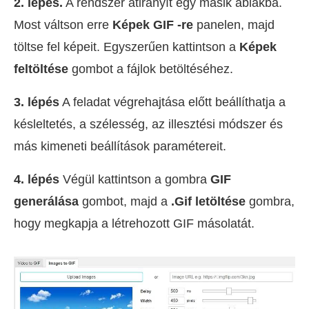
2. lépés.
A rendszer átirányít egy másik ablakba.
Most váltson erre
Képek GIF -re
panelen, majd
töltse fel képeit. Egyszerűen kattintson a
Képek
feltöltése
gombot a fájlok betöltéséhez.
3. lépés
A feladat végrehajtása előtt beállíthatja a
késleltetés, a szélesség, az illesztési módszer és
más kimeneti beállítások paramétereit.
4. lépés
Végül kattintson a gombra
GIF
generálása
gombot, majd a
.Gif letöltése
gombra,
hogy megkapja a létrehozott GIF másolatát.