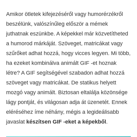
Amikor ötletek kifejezéséről vagy humorérzékről
beszélünk, valószínűleg először a mémek
juthatnak eszünkbe. A képekkel már közvetítheted
a humorod márkáját. Szöveget, matricákat vagy
szűrőket adhat hozzá, hogy vicces legyen. Mi több,
ha ezeket kombinálva animált GIF -et hoznak
létre? A GIF segítségével szabadon adhat hozzá
szöveget vagy matricákat. De statikus helyett
mozgó vagy animált. Biztosan eltalálja közönsége
lágy pontját, és világosan adja át üzenetét. Ennek
eléréséhez íme néhány, mégis a legideálisabb
javaslat
készítsen GIF -eket a képekből
.