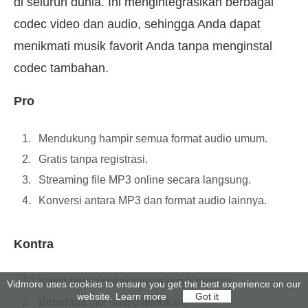
di seluruh dunia. Ini mengintegrasikan berbagai
codec video dan audio, sehingga Anda dapat
menikmati musik favorit Anda tanpa menginstal
codec tambahan.
Pro
Mendukung hampir semua format audio umum.
Gratis tanpa registrasi.
Streaming file MP3 online secara langsung.
Konversi antara MP3 dan format audio lainnya.
Kontra
Kurva belajar tidak ramah untuk pemula.
Vidmore uses cookies to ensure you get the best experience on our
website.
Learn more
Got it
Beberapa fitur sulit ditemukan.