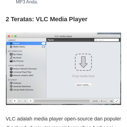
MP3 Anda.
2 Teratas: VLC Media Player
VLC adalah media player open-source dan populer