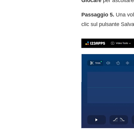
Giocare
per ascoltare 
Passaggio 5.
Una volt
clic sul pulsante Salv