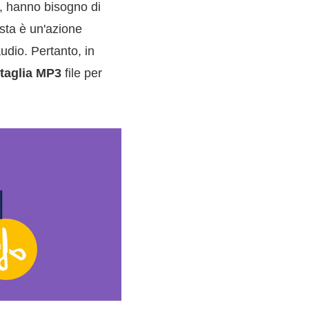
i, hanno bisogno di
esta è un'azione
audio. Pertanto, in
itaglia MP3
file per