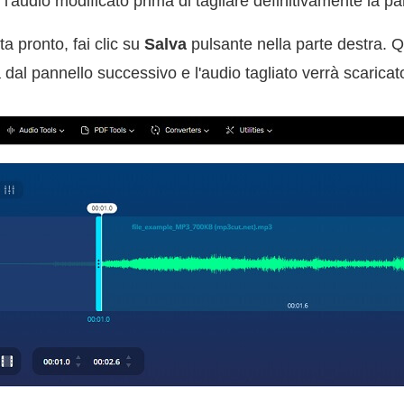
l'audio modificato prima di tagliare definitivamente la par
a pronto, fai clic su
Salva
pulsante nella parte destra. 
a dal pannello successivo e l'audio tagliato verrà scaric