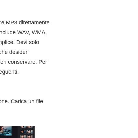
ere MP3 direttamente
o include WAV, WMA,
mplice. Devi solo
 che desideri
deri conservare. Per
eguenti.
ne. Carica un file