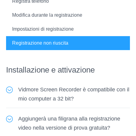
Registra telefono
Modifica durante la registrazione
Impostazioni di registrazione
Registrazione non riuscita
Installazione e attivazione
Vidmore Screen Recorder è compatibile con il
mio computer a 32 bit?
Sì, Vidmore Screen Recorder può essere
Aggiungerà una filigrana alla registrazione
installato su computer Windows in esecuzione
video nella versione di prova gratuita?
a 32 bit e 64 bit. Dai un'occhiata
le specifiche