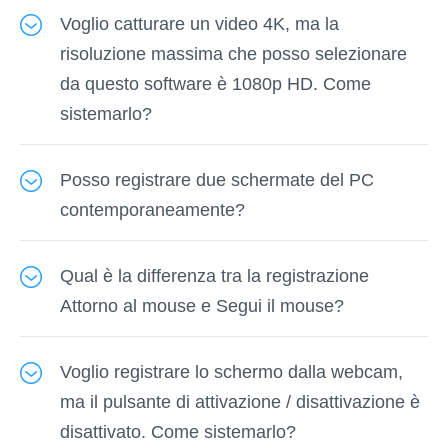
Voglio catturare un video 4K, ma la
che l'interruttore audio sia abilitato.
risoluzione massima che posso selezionare
Dopo aver selezionato "Video Recorder", è
da questo software è 1080p HD. Come
necessario attivare "Microfono" o / e "Suono di
sistemarlo?
sistema" in base alle proprie esigenze.
Vidmore Screen Recorder supporta la
Posso registrare due schermate del PC
registrazione video 4K, ma dovresti soddisfare
contemporaneamente?
le due richieste. Il primo è che il video che stai
catturando ha una risoluzione 4K e il secondo è
No, Vidmore Screen Recorder supporta
che dovresti assicurarti che il tuo monitor 4K
Qual è la differenza tra la registrazione
attualmente solo la registrazione della
Ultra HD venga visualizzato.
Attorno al mouse e Segui il mouse?
schermata del display principale. È tuttavia
possibile selezionare la schermata di
"Attorno al mouse" è la modalità di registrazione
visualizzazione principale dalle schermate a più
Voglio registrare lo schermo dalla webcam,
in cui l'area di registrazione cambierà quando si
schermi prima della registrazione.
ma il pulsante di attivazione / disattivazione è
sposta il mouse e l'area sarà sempre centrata
disattivato. Come sistemarlo?
sul mouse.