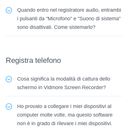
Quando si avvia una registrazione audio, è
Quando entro nel registratore audio, entrambi
necessario attivare "Suono di sistema" per
i pulsanti da "Microfono" e "Suono di sistema"
registrare la musica dal computer. Nel frattempo
sono disattivati. Come sistemarlo?
non dimenticare di disattivare "Microfono" per
evitare il rumore intorno a te.
Per registrare il file audio sul computer, è
necessario assicurarsi che il computer
disponga della scheda audio e che il driver
Registra telefono
della scheda audio sia installato correttamente.
Cosa significa la modalità di cattura dello
schermo in Vidmore Screen Recorder?
Ci sono quattro modalità di cattura dello
Ho provato a collegare i miei dispositivi al
schermo nelle Preferenze e sono Auto, Mode 1
computer molte volte, ma questo software
(Comune), Mode 2 (Windows 10 1903 e
non è in grado di rilevare i miei dispositivi.
versioni successive) WinRT e Mode 3