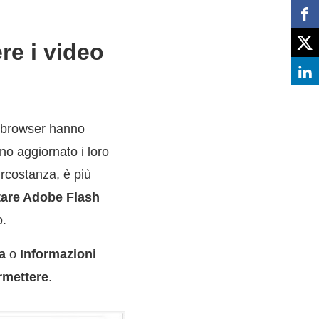
re i video
i browser hanno
o aggiornato i loro
rcostanza, è più
itare Adobe Flash
o.
a
o
Informazioni
rmettere
.