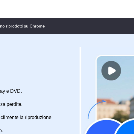
no riprodotti su Chrome
-ray e DVD.
za perdite.
acilmente la riproduzione.
o.