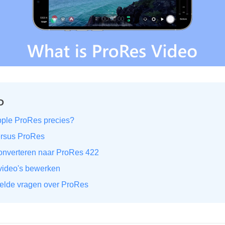
D
Apple ProRes precies?
ersus ProRes
converteren naar ProRes 422
video's bewerken
telde vragen over ProRes