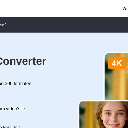
Wi
deo?
Converter
an 300 formaten.
m video's te
 kwaliteit