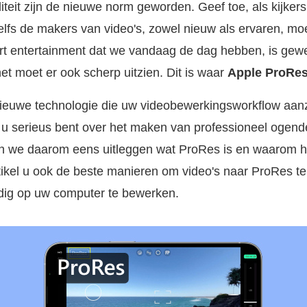
iteit zijn de nieuwe norm geworden. Geef toe, als kijke
lfs de makers van video's, zowel nieuw als ervaren, mo
ort entertainment dat we vandaag de dag hebben, is gewe
et moet er ook scherp uitzien. Dit is waar
Apple ProRe
ieuwe technologie die uw videobewerkingsworkflow aanzi
s u serieus bent over het maken van professioneel ogend
 we daarom eens uitleggen wat ProRes is en waarom het
rtikel u ook de beste manieren om video's naar ProRes t
ndig op uw computer te bewerken.