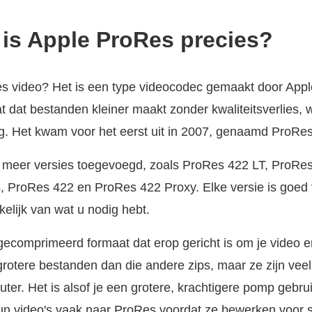
 is Apple ProRes precies?
s video? Het is een type videocodec gemaakt door Appl
t dat bestanden kleiner maakt zonder kwaliteitsverlies,
g. Het kwam voor het eerst uit in 2007, genaamd ProRe
e meer versies toegevoegd, zoals ProRes 422 LT, ProR
 ProRes 422 en ProRes 422 Proxy. Elke versie is goed 
kelijk van wat u nodig hebt.
 gecomprimeerd formaat dat erop gericht is om je video er
grotere bestanden dan die andere zips, maar ze zijn veel
er. Het is alsof je een grotere, krachtigere pomp gebrui
un video's vaak naar ProRes voordat ze bewerken voor 