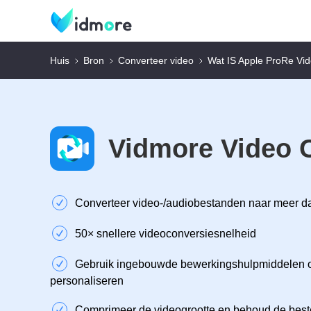
Huis
Bron
Converteer video
Wat IS Apple ProRe Vi
Vidmore Video 
Converteer video-/audiobestanden naar meer d
50× snellere videoconversiesnelheid
Gebruik ingebouwde bewerkingshulpmiddelen o
personaliseren
Comprimeer de videogrootte en behoud de beste