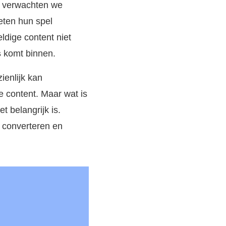
rs verwachten we
eten hun spel
ldige content niet
s
komt binnen.
enlijk kan
e content. Maar wat is
 belangrijk is.
e converteren en