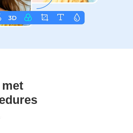
 met
cedures
o