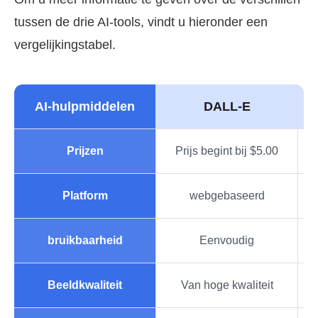
tussen de drie AI-tools, vindt u hieronder een
vergelijkingstabel.
AI-hulpmiddelen
DALL-E
H
Prijzen
Prijs begint bij $5.00
Platform
webgebaseerd
bruikbaarheid
Eenvoudig
Beeldkwaliteit
Van hoge kwaliteit