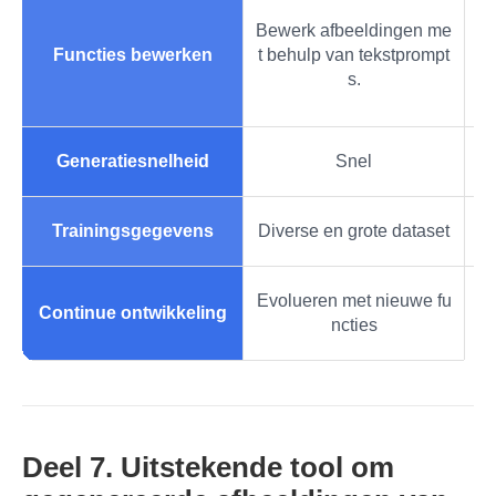
Bewerk afbeeldingen me
• 
Functies bewerken
t behulp van tekstprompt
s.
Generatiesnelheid
Snel
Trainingsgegevens
Diverse en grote dataset
Evolueren met nieuwe fu
Continue ontwikkeling
ncties
Deel 7. Uitstekende tool om