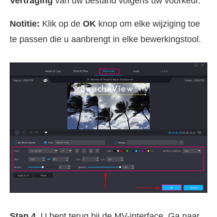
Vertraging
van uw bestand volgens uw voorkeur.
Notitie:
Klik op de
OK
knop om elke wijziging toe
te passen die u aanbrengt in elke bewerkingstool.
Stap 4.
U bent terug bij de MV-interface. Ga naar