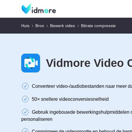
Huis
Bron
Bewerk video
Bitrate compressie
Vidmore Video 
Converteer video-/audiobestanden naar meer d
50× snellere videoconversiesnelheid
Gebruik ingebouwde bewerkingshulpmiddelen o
personaliseren
Comprimeer de videogrootte en behoud de beste