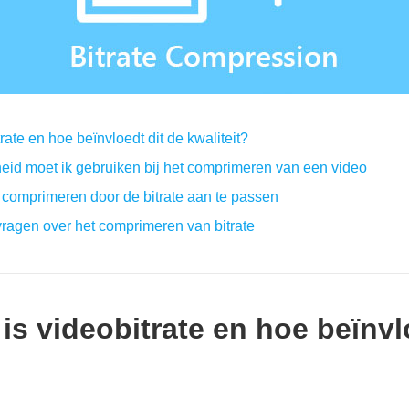
rate en hoe beïnvloedt dit de kwaliteit?
heid moet ik gebruiken bij het comprimeren van een video
e comprimeren door de bitrate aan te passen
vragen over het comprimeren van bitrate
 is videobitrate en hoe beïnvl