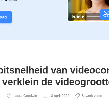
load
bitsnelheid van videoc
n verklein de videogroott
Laura Goodwin
18 april 2022
Bewerk video