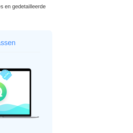
es en gedetailleerde
assen