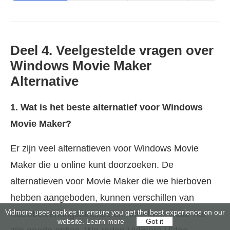
Deel 4. Veelgestelde vragen over
Windows Movie Maker
Alternative
1. Wat is het beste alternatief voor Windows
Movie Maker?
Er zijn veel alternatieven voor Windows Movie
Maker die u online kunt doorzoeken. De
alternatieven voor Movie Maker die we hierboven
hebben aangeboden, kunnen verschillen van
Vidmore uses cookies to ensure you get the best experience on our
videobewerkingsfuncties en -interface, maar het
website.
Learn more
Got it