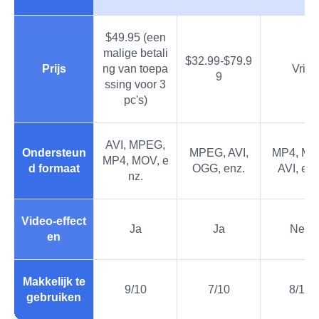
$49.95 (een
malige betali
$32.99-$79.9
Prijs
ng van toepa
Vrij
9
ssing voor 3
pc's)
AVI, MPEG,
Ondersteun
MPEG, AVI,
MP4, MO
MP4, MOV, e
d formaat
OGG, enz.
AVI, enz
nz.
Video-effect
Ja
Ja
Nee
en
Makkelijk te
9/10
7/10
8/10
gebruiken