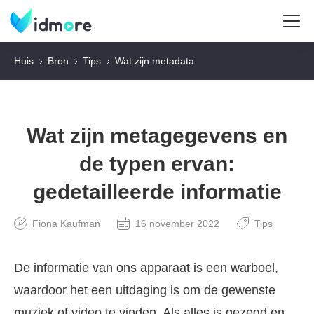
Huis
Bron
Tips
Wat zijn metadata
Wat zijn metagegevens en
de typen ervan:
gedetailleerde informatie
Fiona Kaufman
16 november 2022
Tips
De informatie van ons apparaat is een warboel,
waardoor het een uitdaging is om de gewenste
muziek of video te vinden. Als alles is gezegd en