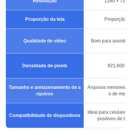
Resolução
1280 × 720 p
Proporção da tela
Proporção da
Qualidade de vídeo
Bom para assistir 
Densidade de pixels
921.600 pi
Tamanho e armazenamento de a
Arquivos menores, 
rquivos
o de memó
Ideal para celulares, 
Compatibilidade de dispositivos
positivos de bai