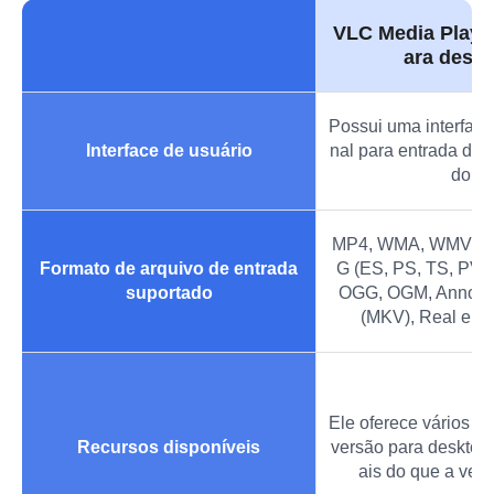
VLC Media Player
ara deskt
Possui uma interface
Interface de usuário
nal para entrada de 
do.
MP4, WMA, WMV, AS
Formato de arquivo de entrada
G (ES, PS, TS, PVA
suportado
OGG, OGM, Annode
(MKV), Real e mu
Ele oferece vários re
Recursos disponíveis
versão para desktop
ais do que a ver