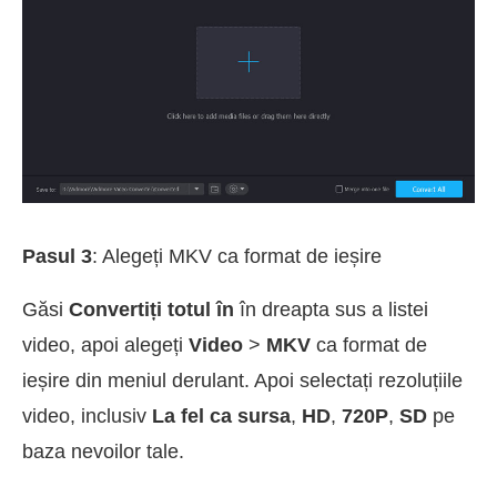
Pasul 3
: Alegeți MKV ca format de ieșire
Găsi
Convertiți totul în
în dreapta sus a listei
video, apoi alegeți
Video
>
MKV
ca format de
ieșire din meniul derulant. Apoi selectați rezoluțiile
video, inclusiv
La fel ca sursa
,
HD
,
720P
,
SD
pe
baza nevoilor tale.