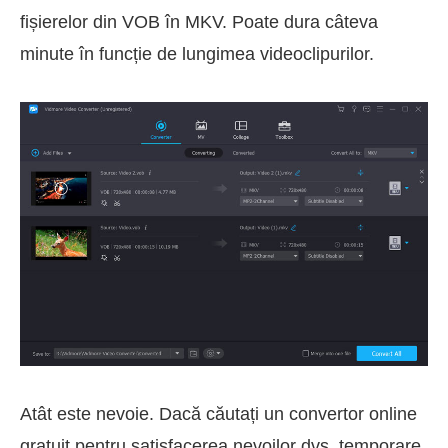
fișierelor din VOB în MKV. Poate dura câteva
minute în funcție de lungimea videoclipurilor.
Atât este nevoie. Dacă căutați un convertor online
gratuit pentru satisfacerea nevoilor dvs. temporare,