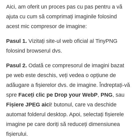
Aici, am oferit un proces pas cu pas pentru a vă
ajuta cu cum să comprimați imaginile folosind
acest mic compresor de imagine:
Pasul 1.
Vizitați site-ul web oficial al TinyPNG
folosind browserul dvs.
Pasul 2.
Odată ce compresorul de imagini bazat
pe web este deschis, veți vedea o opțiune de
adăugare a fișierelor dvs. de imagine. Îndreptați-vă
spre
Faceți clic pe Drop your WebP
,
PNG
, sau
Fișiere JPEG aici
! butonul, care va deschide
automat folderul desktop. Apoi, selectați fișierele
imagine pe care doriți să reduceți dimensiunea
fișierului.