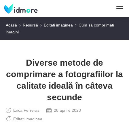
Acasă
Resursă
Editați imaginea
Cum să comprimați
imagini
Diverse metode de
comprimare a fotografiilor la
calitate ideală în câteva
secunde
Erica Ferreras
28 aprilie 2023
Editați imaginea