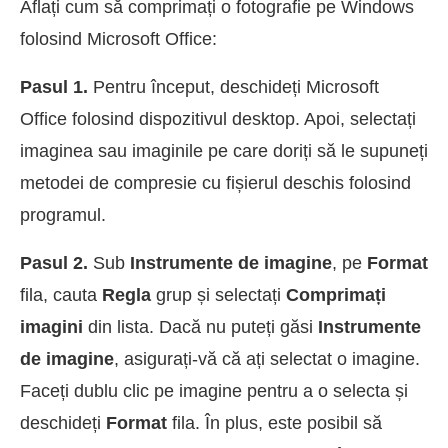
Aflați cum să comprimați o fotografie pe Windows
folosind Microsoft Office:
Pasul 1.
Pentru început, deschideți Microsoft
Office folosind dispozitivul desktop. Apoi, selectați
imaginea sau imaginile pe care doriți să le supuneți
metodei de compresie cu fișierul deschis folosind
programul.
Pasul 2.
Sub
Instrumente de imagine
, pe
Format
fila, cauta
Regla
grup și selectați
Comprimați
imagini
din lista. Dacă nu puteți găsi
Instrumente
de imagine
, asigurați-vă că ați selectat o imagine.
Faceți dublu clic pe imagine pentru a o selecta și
deschideți
Format
fila. În plus, este posibil să