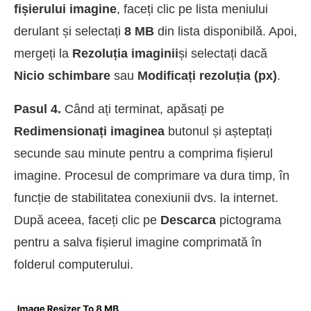
fișierului imagine
, faceți clic pe lista meniului
derulant și selectați
8 MB
din lista disponibilă. Apoi,
mergeți la
Rezoluția imaginii
și selectați dacă
Nicio schimbare
sau
Modificați rezoluția (px)
.
Pasul 4.
Când ați terminat, apăsați pe
Redimensionați imaginea
butonul și așteptați
secunde sau minute pentru a comprima fișierul
imagine. Procesul de comprimare va dura timp, în
funcție de stabilitatea conexiunii dvs. la internet.
După aceea, faceți clic pe
Descarca
pictograma
pentru a salva fișierul imagine comprimată în
folderul computerului.