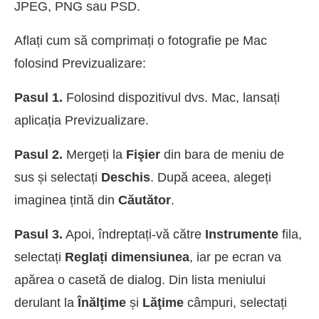
JPEG, PNG sau PSD.
Aflați cum să comprimați o fotografie pe Mac
folosind Previzualizare:
Pasul 1.
Folosind dispozitivul dvs. Mac, lansați
aplicația Previzualizare.
Pasul 2.
Mergeți la
Fişier
din bara de meniu de
sus și selectați
Deschis
. După aceea, alegeți
imaginea țintă din
Căutător
.
Pasul 3.
Apoi, îndreptați-vă către
Instrumente
fila,
selectați
Reglați dimensiunea
, iar pe ecran va
apărea o casetă de dialog. Din lista meniului
derulant la
Înălţime
și
Lăţime
câmpuri, selectați