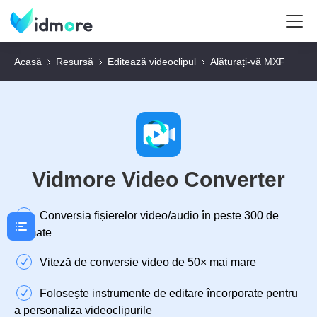
Acasă
Resursă
Editează videoclipul
Alăturați-vă MXF
Vidmore Video Converter
Conversia fișierelor video/audio în peste 300 de
formate
Viteză de conversie video de 50× mai mare
Folosește instrumente de editare încorporate pentru
a personaliza videoclipurile