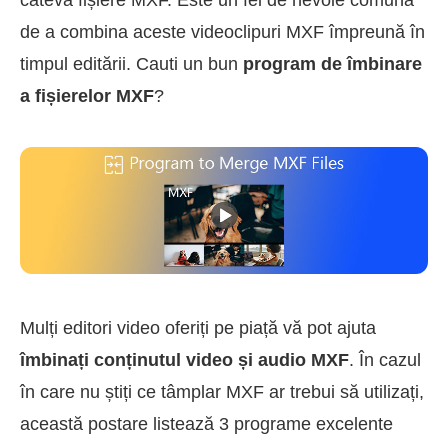
de a combina aceste videoclipuri MXF împreună în
timpul editării. Cauti un bun
program de îmbinare
a fișierelor MXF
?
Mulți editori video oferiți pe piață vă pot ajuta
îmbinați conținutul video și audio MXF
. În cazul
în care nu știți ce tâmplar MXF ar trebui să utilizați,
această postare listează 3 programe excelente