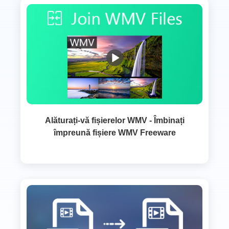
Alăturați-vă fișierelor WMV - Îmbinați
împreună fișiere WMV Freeware