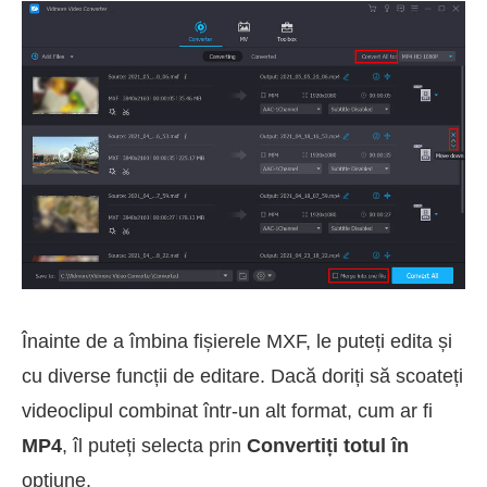
Înainte de a îmbina fișierele MXF, le puteți edita și
cu diverse funcții de editare. Dacă doriți să scoateți
videoclipul combinat într-un alt format, cum ar fi
MP4
, îl puteți selecta prin
Convertiți totul în
opțiune.