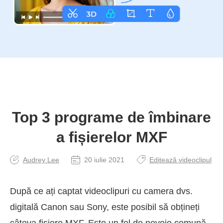
Top 3 programe de îmbinare
a fișierelor MXF
Audrey Lee
20 iulie 2021
Editează videoclipul
După ce ați captat videoclipuri cu camera dvs.
digitală Canon sau Sony, este posibil să obțineți
câteva fișiere MXF. Este un fel de nevoie comună