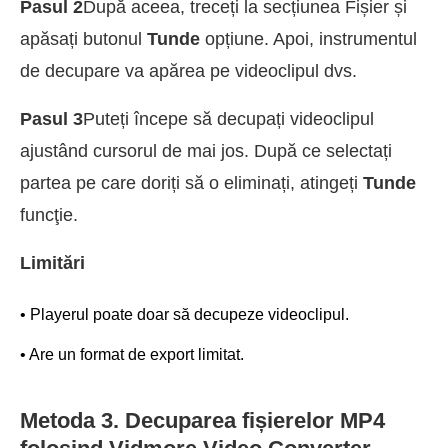
Pasul 2
După aceea, treceți la secțiunea Fișier și
apăsați butonul
Tunde
opțiune. Apoi, instrumentul
de decupare va apărea pe videoclipul dvs.
Pasul 3
Puteți începe să decupați videoclipul
ajustând cursorul de mai jos. După ce selectați
partea pe care doriți să o eliminați, atingeți
Tunde
funcţie.
Limitări
• Playerul poate doar să decupeze videoclipul.
• Are un format de export limitat.
Metoda 3. Decuparea fișierelor MP4