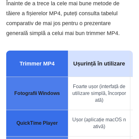
Înainte de a trece la cele mai bune metode de
tăiere a fișierelor MP4, puteți consulta tabelul
comparativ de mai jos pentru o prezentare
generală simplă a celui mai bun trimmer MP4.
Trimmer MP4
Ușurință în utilizare
C
Foarte ușor (interfață de
Tă
Fotografii Windows
utilizare simplă, încorpor
s 
ată)
Ușor (aplicație macOS n
Ed
QuickTime Player
ativă)