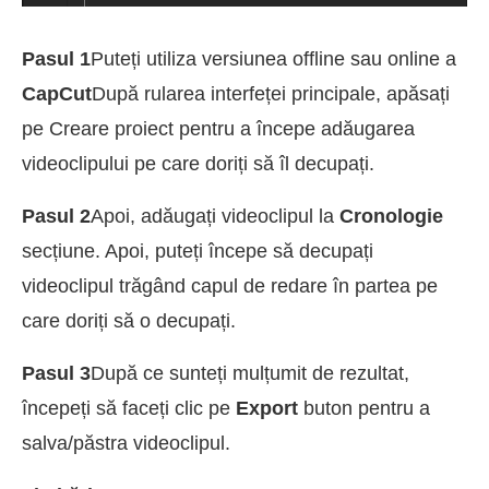
Pasul 1
Puteți utiliza versiunea offline sau online a
CapCut
După rularea interfeței principale, apăsați
pe Creare proiect pentru a începe adăugarea
videoclipului pe care doriți să îl decupați.
Pasul 2
Apoi, adăugați videoclipul la
Cronologie
secțiune. Apoi, puteți începe să decupați
videoclipul trăgând capul de redare în partea pe
care doriți să o decupați.
Pasul 3
După ce sunteți mulțumit de rezultat,
începeți să faceți clic pe
Export
buton pentru a
salva/păstra videoclipul.