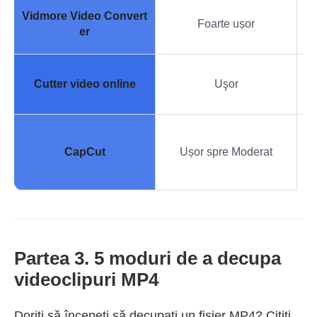
Vidmore Video Convert
De
Foarte ușor
er
Ed
Cutter video online
Uşor
Cr
CapCut
Ușor spre Moderat
Partea 3. 5 moduri de a decupa
videoclipuri MP4
Doriți să începeți să decupați un fișier MP4? Citiți