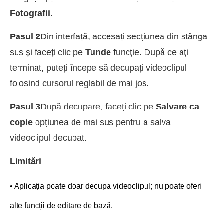
Fotografii
.
Pasul 2
Din interfață, accesați secțiunea din stânga
sus și faceți clic pe
Tunde
funcție. După ce ați
terminat, puteți începe să decupați videoclipul
folosind cursorul reglabil de mai jos.
Pasul 3
După decupare, faceți clic pe
Salvare ca
copie
opțiunea de mai sus pentru a salva
videoclipul decupat.
Limitări
• Aplicația poate doar decupa videoclipul; nu poate oferi
alte funcții de editare de bază.