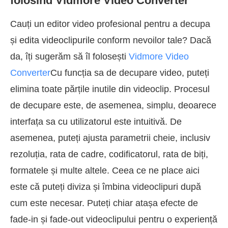
folosind Vidmore Video Converter
Cauți un editor video profesional pentru a decupa
și edita videoclipurile conform nevoilor tale? Dacă
da, îți sugerăm să îl folosești
Vidmore Video
Converter
Cu funcția sa de decupare video, puteți
elimina toate părțile inutile din videoclip. Procesul
de decupare este, de asemenea, simplu, deoarece
interfața sa cu utilizatorul este intuitivă. De
asemenea, puteți ajusta parametrii cheie, inclusiv
rezoluția, rata de cadre, codificatorul, rata de biți,
formatele și multe altele. Ceea ce ne place aici
este că puteți diviza și îmbina videoclipuri după
cum este necesar. Puteți chiar atașa efecte de
fade-in și fade-out videoclipului pentru o experiență