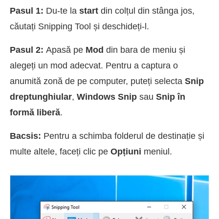
Pasul 1:
Du-te la
start
din colțul din stânga jos,
căutați Snipping Tool și deschideți-l.
Pasul 2:
Apasă pe
Mod
din bara de meniu și
alegeți un mod adecvat. Pentru a captura o
anumită zonă de pe computer, puteți selecta
Snip
dreptunghiular
,
Windows Snip
sau
Snip în
formă liberă
.
Bacsis:
Pentru a schimba folderul de destinație și
multe altele, faceți clic pe
Opțiuni
meniul.