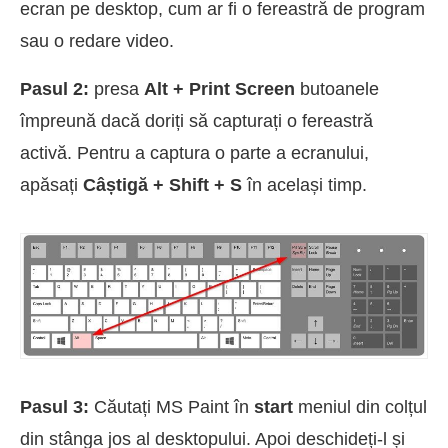
ecran pe desktop, cum ar fi o fereastră de program
sau o redare video.
Pasul 2:
presa
Alt + Print Screen
butoanele
împreună dacă doriți să capturați o fereastră
activă. Pentru a captura o parte a ecranului,
apăsați
Câștigă + Shift + S
în același timp.
Pasul 3:
Căutați MS Paint în
start
meniul din colțul
din stânga jos al desktopului. Apoi deschideți-l și