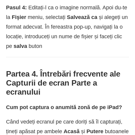
Pasul 4:
Editați-l ca o imagine normală. Apoi du-te
la
Fişier
meniu, selectați
Salvează ca
și alegeți un
format adecvat. În fereastra pop-up, navigați la o
locație, introduceți un nume de fișier și faceți clic
pe
salva
buton
Partea 4. Întrebări frecvente ale
Capturii de ecran Parte a
ecranului
Cum pot captura o anumită zonă de pe iPad?
Când vedeți ecranul pe care doriți să îl capturați,
țineți apăsat pe ambele
Acasă
și
Putere
butoanele