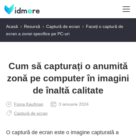
Acasă
Resursă
Captură de ecran
Faceți o captură de
ecran a zonei specifice pe PC-uri
Cum să capturați o anumită
zonă pe computer în imagini
de înaltă calitate
Fiona Kaufman
3 ianuarie 2024
Captură de ecran
O captură de ecran este o imagine capturată a