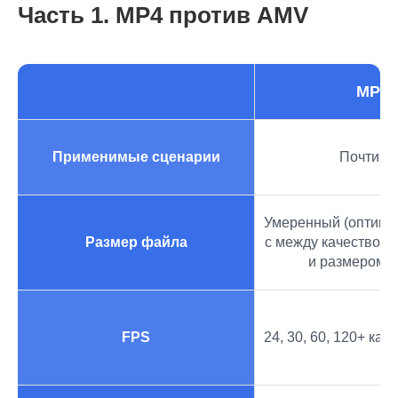
Часть 1. MP4 против AMV
MP4
Применимые сценарии
Почти в
Умеренный (оптима
Размер файла
с между качеством
и размером 
FPS
24, 30, 60, 120+ кад