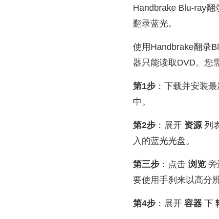
Handbrake Bl
翻录蓝光。
使用Handbrake翻
器只能读取DVD。您
第1步
：下载并安装最
中。
第2步
：展开
资源
列表
入的蓝光光盘。
第三步
：点击
浏览
旁
要使用手刹来以高分
第4步
：展开
容器
下