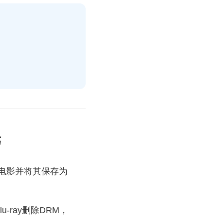
光
光电影并将其保存为
u-ray删除DRM，