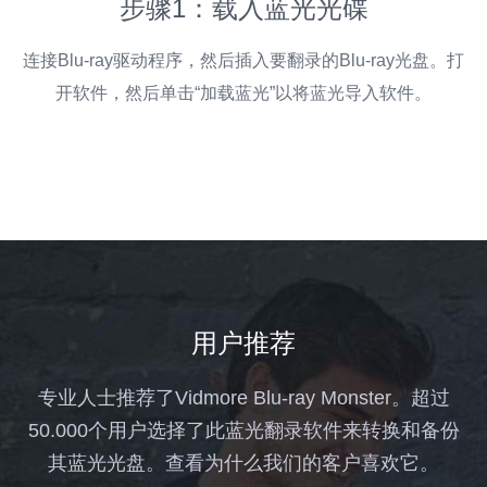
步骤1：载入蓝光光碟
单
连接Blu-ray驱动程序，然后插入要翻录的Blu-ray光盘。打
选
开软件，然后单击“加载蓝光”以将蓝光导入软件。
用户推荐
专业人士推荐了Vidmore Blu-ray Monster。超过
50.000个用户选择了此蓝光翻录软件来转换和备份
其蓝光光盘。查看为什么我们的客户喜欢它。