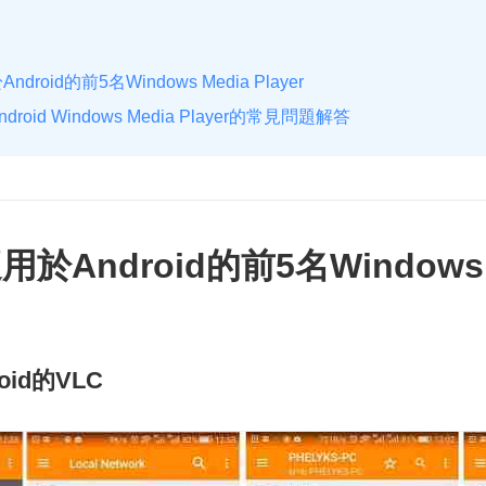
roid的前5名Windows Media Player
oid Windows Media Player的常見問題解答
於Android的前5名Windows 
id的VLC