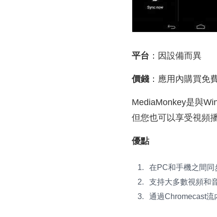
平台
：因設備而異
價錢
：應用內購買免
MediaMonkey是與
但您也可以享受視頻
優點
在PC和手機之間同
支持大多數視頻和
通過Chromecast