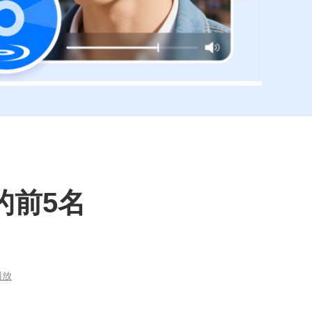
的前5名
回放