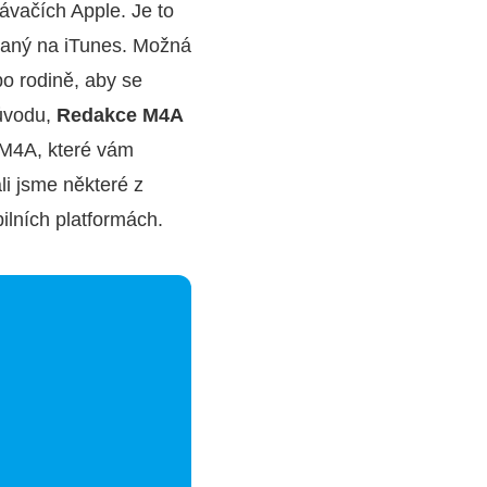
ávačích Apple. Je to
ávaný na iTunes. Možná
o rodině, aby se
důvodu,
Redakce M4A
 M4A, které vám
i jsme některé z
ilních platformách.