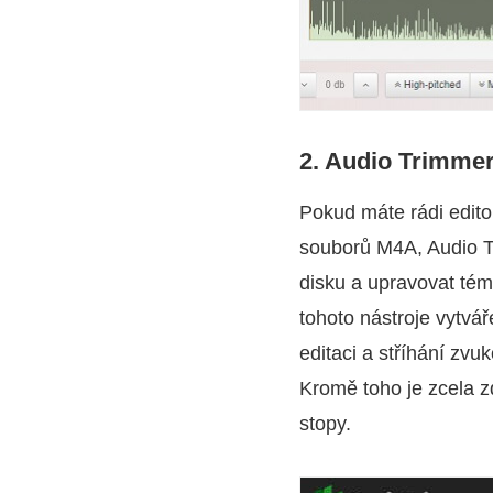
2. Audio Trimme
Pokud máte rádi edit
souborů M4A, Audio T
disku a upravovat té
tohoto nástroje vytvá
editaci a stříhání zvu
Kromě toho je zcela z
stopy.