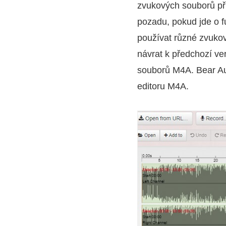
zvukových souborů př
pozadu, pokud jde o 
používat různé zvukov
návrat k předchozí ver
souborů M4A. Bear Aud
editoru M4A.