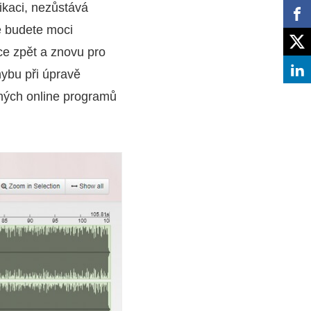
ikaci, nezůstává
e budete moci
ce zpět a znovu pro
hybu při úpravě
tných online programů