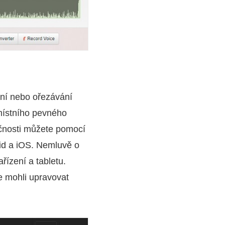
ní nebo ořezávání
místního pevného
ečnosti můžete pomocí
oid a iOS. Nemluvě o
řízení a tabletu.
e mohli upravovat