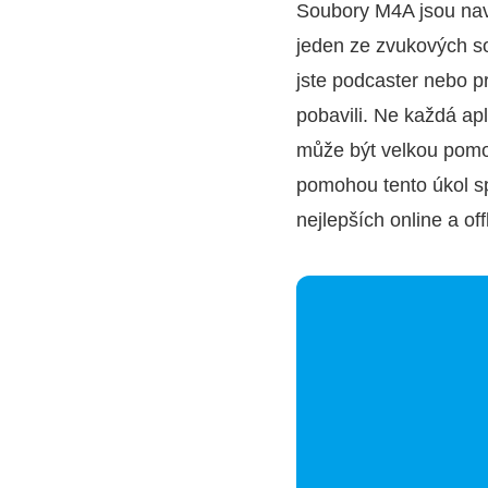
Soubory M4A jsou navr
jeden ze zvukových so
jste podcaster nebo p
pobavili. Ne každá ap
může být velkou pomoc
pomohou tento úkol sp
nejlepších online a of