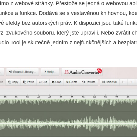
ímo z webové stránky. Přestože se jedná o webovou apl
funkce a funkce. Dodává se s vestavěnou knihovnou, kd
é efekty bez autorských práv. K dispozici jsou také funk
zi zvukového souboru, který jste upravili. Nebo zvrátit c
io Tool je skutečně jedním z nejfunkčnějších a bezpla