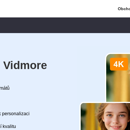
Obch
r Vidmore
rmátů
k personalizaci
 kvalitu