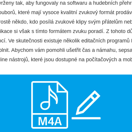
ženy tak, aby fungovaly na softwaru a hudebních přehr
uborů, které mají vysoce kvalitní zvukový formát prod
rostě někdo, kdo posílá zvukové klipy svým přátelům neb
likace si však s tímto formátem zvuku poradí. Z tohoto 
í. Ve skutečnosti existuje několik editačních programů
lnit. Abychom vám pomohli ušetřit čas a námahu, sepsal
fline nástrojů, které jsou dostupné na počítačových a mob