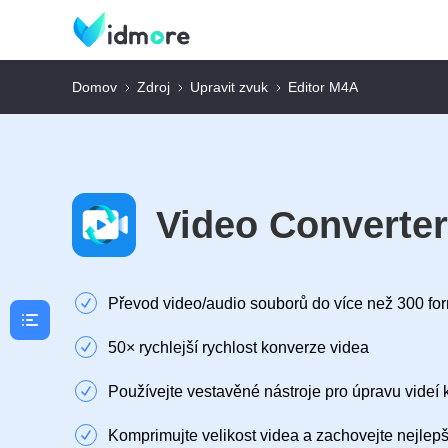
Domov
Zdroj
Upravit zvuk
Editor M4A
Video Converte
Převod video/audio souborů do více než 300 fo
50× rychlejší rychlost konverze videa
Používejte vestavěné nástroje pro úpravu videí 
Komprimujte velikost videa a zachovejte nejlepší