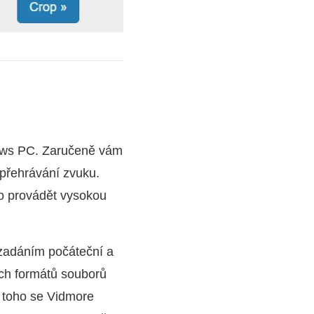
ows PC. Zaručeně vám
 přehrávání zvuku.
o provádět vysokou
o zadáním počáteční a
ch formátů souborů
ě toho se Vidmore