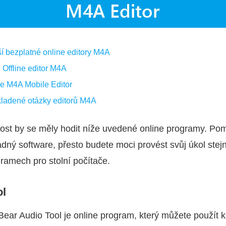
ší bezplatné online editory M4A
 Offline editor M4A
ce M4A Mobile Editor
kladené otázky editorů M4A
ost by se měly hodit níže uvedené online programy. Pom
dný software, přesto budete moci provést svůj úkol stejn
gramech pro stolní počítače.
ol
 Bear Audio Tool je online program, který můžete použít 