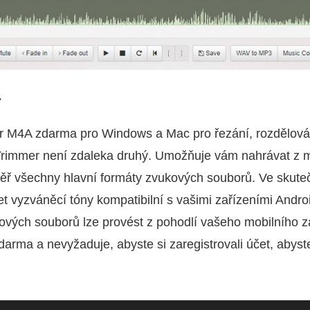
r
or M4A zdarma pro Windows a Mac pro řezání, rozdělová
rimmer není zdaleka druhý. Umožňuje vám nahrávat z 
měř všechny hlavní formáty zvukových souborů. Ve skut
řet vyzváněcí tóny kompatibilní s vašimi zařízeními Andr
kových souborů lze provést z pohodlí vašeho mobilního za
darma a nevyžaduje, abyste si zaregistrovali účet, abyst