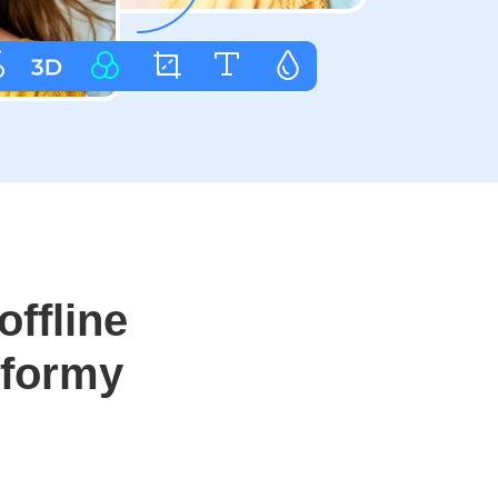
offline
tformy