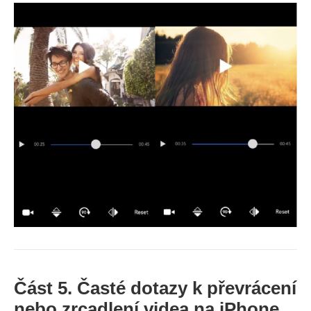
Část 5. Časté dotazy k převrácení
nebo zrcadlení videa na iPhone