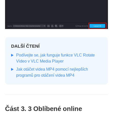
DALŠÍ ČTENÍ
Podívejte se, jak funguje funkce VLC Rotate
Video v VLC Media Player
Jak otáčet videa MP4 pomocí nejlepších
programů pro otáčení videa MP4
Část 3. 3 Oblíbené online