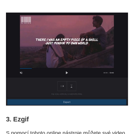
3. Ezgif
S pomocí tohoto online nástroje můžete své video