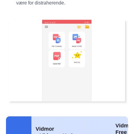
være for distraherende.
Vidmo
Vidmor
Free I