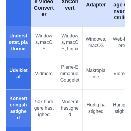
e Video
XnCon
Adapter
age Co
Convert
vert
nverte
er
Online
Underst
Window
Window
Windows,
Web-ba
øttet, pla
s, macO
s, macO
macOS
eret
tforme
S
S, Linux
Pierre-E
Udviklet
Makropla
Vidmore
mmanuel
Vidmore
af
nte
Gougelet
Konvert
50x hurti
Moderat
eringsh
Hurtig ha
Hurtig h
gere hast
hastighe
astighe
stighed
stighed
ighed
d
d