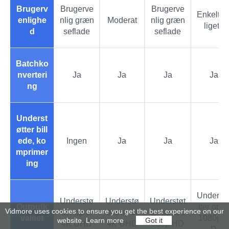
Brugerv
Brugerve
Brugerve
Enkelt o
enlighe
nlig græn
Moderat
nlig græn
ligetil
d
seflade
seflade
Batchko
nverteri
Ja
Ja
Ja
Ja
ng
Underst
øtter bill
ede, ko
Ingen
Ja
Ja
Ja
mprimer
ing
Underst
Understø
Understø
Understøt
Outputk
tter op til
Vidmore uses cookies to ensure you get the best experience on our
tter op til
tter op til
ter op til 1
valitet
1080p 
website.
Learn more
Got it
4K UHD
4K UHD
080p HD